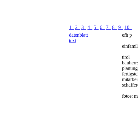
1
2
3
4
5
6
7
8
9
10
datenblatt
efh p
text
einfami
tirol
bauherr:
planung
fertigst
mitarbei
schaffer
fotos: m