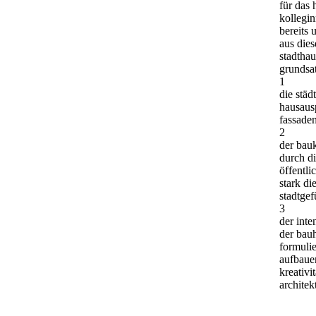
für das 
kollegi
bereits
aus dies
stadthau
grundsa
1
die städ
hausaus
fassaden
2
der bauk
durch d
öffentl
stark di
stadtgef
3
der inte
der bauh
formulie
aufbaue
kreativi
architek