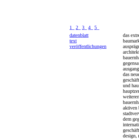
1
2
3
4
5
datenblatt
das ext
text
baumark
veröffentlichungen
auspräg
archite
bauernh
gegensat
ausgang
das neue
geschäf
und hau
hauptze
weitere
bauernha
aktiven
stadtver
dem geg
internat
geschäft
design, 