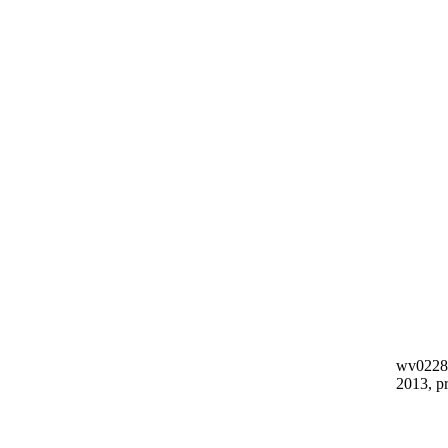
wv0228-
2013, pr