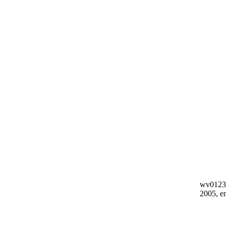
wv0123-
2005, e