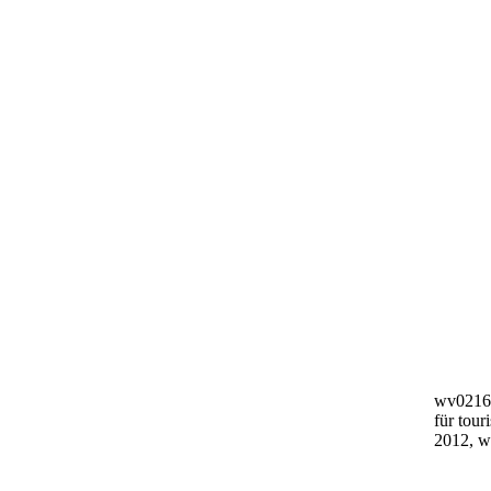
wv0216-
für tour
2012, w