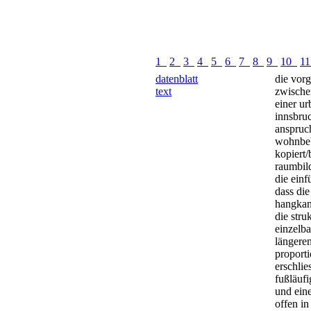
1
2
3
4
5
6
7
8
9
10
1
datenblatt
die vor
text
zwischen
einer ur
innsbruc
anspruch
wohnbeb
kopiert/
raumbild
die ein
dass di
hangkan
die stru
einzelb
längeren
proporti
erschlie
fußläufi
und ein
offen in