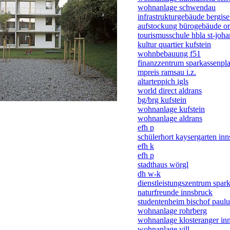
wohnanlage schwendau
infrastrukturgebäude bergise
aufstockung bürogebäude or
tourismusschule hbla st-joh
kultur quartier kufstein
wohnbebauung f51
finanzzentrum sparkassenpla
mpreis ramsau i.z.
altarteppich igls
world direct aldrans
bg/brg kufstein
wohnanlage kufstein
wohnanlage aldrans
efh p
schülerhort kaysergarten in
efh k
efh p
stadthaus wörgl
dh w-k
dienstleistungszentrum spar
naturfreunde innsbruck
studentenheim bischof paulu
wohnanlage rohrberg
wohnanlage klosteranger in
wohnanlage vill