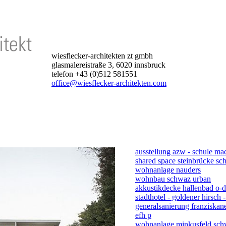
wiesflecker-architekten zt gmbh
glasmalereistraße 3, 6020 innsbruck
telefon +43 (0)512 581551
office@wiesflecker-architekten.com
ausstellung azw - schule ma
shared space steinbrücke s
wohnanlage nauders
wohnbau schwaz urban
akkustikdecke hallenbad o-d
stadthotel - goldener hirsch -
generalsanierung franziskane
efh p
wohnanlage minkusfeld sc