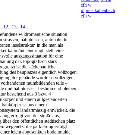
efh w
mpreis kaltenbach
efh w
1
12
13
14
gefundene wildromantische situation
 strassen, bahntrassen, autobahn in
banen inselstruktur, in die man als
ker kaum/nie eindringt, stellt eine
svolle ausgangssituation für eine
auung dar. topografisch stark
begrenzt ist die städtebauliche
ung des bauplatzes eigentlich vollzogen.
fügung der gebäude wurde so vollzogen,
e vorhandenen raumbildenden teile –
te und bahntrasse – bestimmend bleiben.
ktur bestehend aus 3 bzw. 4
aukörper und einem aufgeständerten
 baukörper ist aus einem
onssystem landartmässig entwickelt. die
ssung erfolgt von der straße aus,
g über den öffentlichen städtischen platz
em wegenetz. die parkierung erfolgt
 einer leicht abgesenkten bodenmulde.