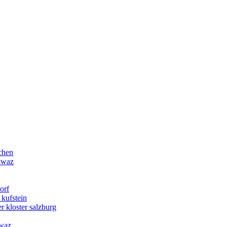
chen
chwaz
orf
 kufstein
r kloster salzburg
hwaz