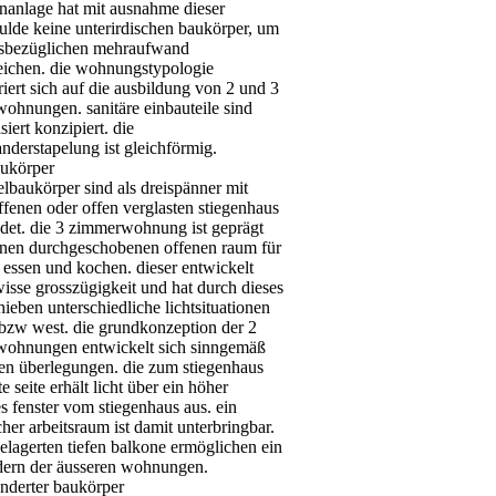
nanlage hat mit ausnahme dieser
lde keine unterirdischen baukörper, um
sbezüglichen mehraufwand
ichen. die wohnungstypologie
iert sich auf die ausbildung von 2 und 3
ohnungen. sanitäre einbauteile sind
siert konzipiert. die
nderstapelung ist gleichförmig.
aukörper
elbaukörper sind als dreispänner mit
fenen oder offen verglasten stiegenhaus
ldet. die 3 zimmerwohnung ist geprägt
inen durchgeschobenen offenen raum für
essen und kochen. dieser entwickelt
isse grosszügigkeit und hat durch dieses
ieben unterschiedliche lichtsituationen
 bzw west. die grundkonzeption der 2
ohnungen entwickelt sich sinngemäß
sen überlegungen. die zum stiegenhaus
te seite erhält licht über ein höher
s fenster vom stiegenhaus aus. ein
cher arbeitsraum ist damit unterbringbar.
elagerten tiefen balkone ermöglichen ein
rn der äusseren wohnungen.
änderter baukörper