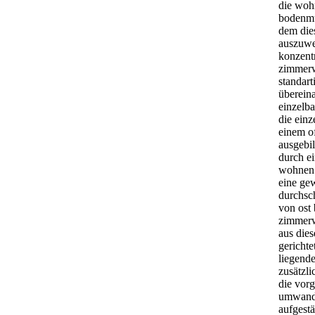
die woh
bodenmu
dem die
auszuwe
konzentr
zimmerw
standarti
übereina
einzelb
die einz
einem of
ausgebi
durch e
wohnen 
eine gew
durchsch
von ost
zimmerw
aus die
gerichte
liegende
zusätzli
die vorg
umwande
aufgest