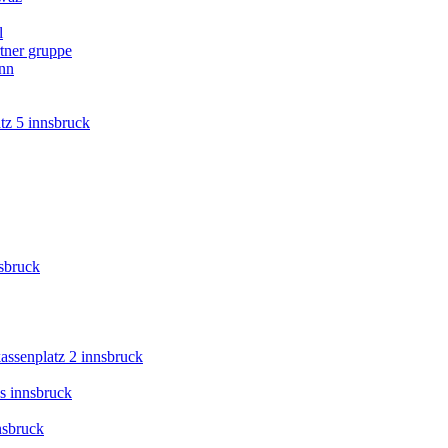
l
tner gruppe
ann
tz 5 innsbruck
nsbruck
kassenplatz 2 innsbruck
s innsbruck
nsbruck