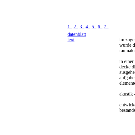
1
2
3
4
5
6
7
datenblatt
text
im zuge
wurde di
raumakus
in einer
decke di
ausgehe
aufgabe
element
akustik 
entwick
bestand