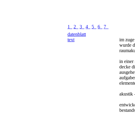
1
2
3
4
5
6
7
datenblatt
text
im zuge
wurde di
raumakus
in einer
decke di
ausgehe
aufgabe
element
akustik 
entwick
bestand