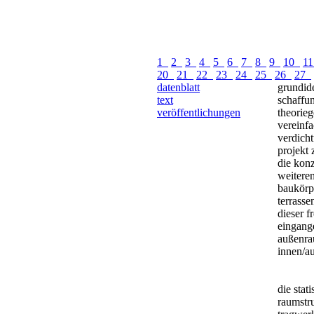
1
2
3
4
5
6
7
8
9
10
1
20
21
22
23
24
25
26
27
datenblatt
grundide
text
schaffu
veröffentlichungen
theorie
vereinfa
verdicht
projekt 
die konz
weitere
baukörp
terrasse
dieser f
eingang
außenra
innen/a
die stat
raumstru