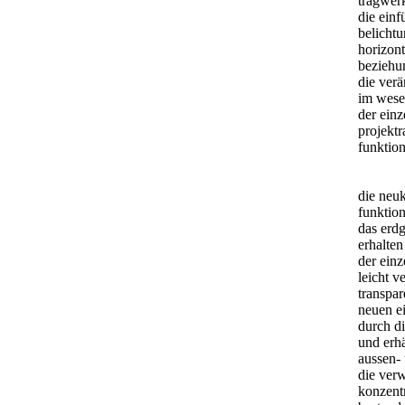
tragwer
die ein
belichtu
horizont
beziehun
die ver
im wesen
der ein
projekt
funktio
die neu
funktio
das erdg
erhalte
der ein
leicht v
transpar
neuen e
durch d
und erh
aussen-
die verw
konzentr