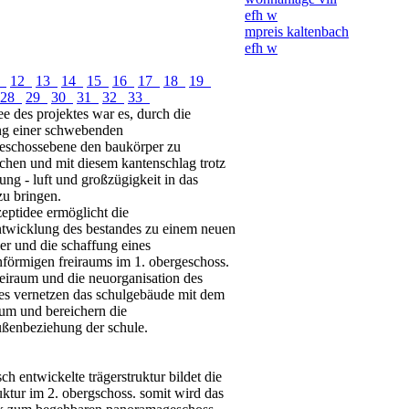
efh w
mpreis kaltenbach
efh w
1
12
13
14
15
16
17
18
19
28
29
30
31
32
33
e des projektes war es, durch die
ng einer schwebenden
geschossebene den baukörper zu
chen und mit diesem kantenschlag trotz
ung - luft und großzügigkeit in das
zu bringen.
eptidee ermöglicht die
ntwicklung des bestandes zu einem neuen
er und die schaffung eines
nförmigen freiraums im 1. obergeschoss.
reiraum und die neuorganisation des
es vernetzen das schulgebäude mit dem
um und bereichern die
ußenbeziehung der schule.
isch entwickelte trägerstruktur bildet die
ktur im 2. obergschoss. somit wird das