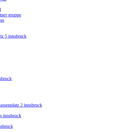
l
tner gruppe
ann
tz 5 innsbruck
nsbruck
kassenplatz 2 innsbruck
s innsbruck
nsbruck