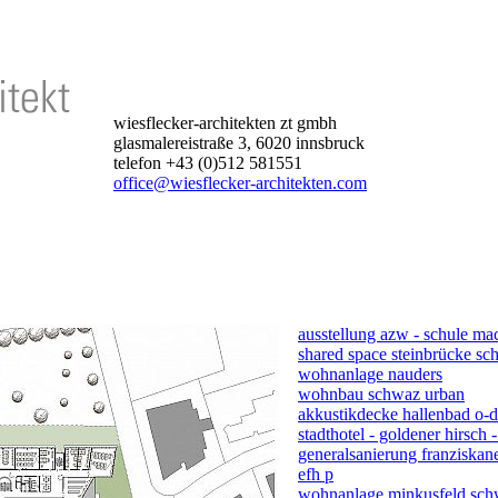
wiesflecker-architekten zt gmbh
glasmalereistraße 3, 6020 innsbruck
telefon +43 (0)512 581551
office@wiesflecker-architekten.com
ausstellung azw - schule ma
shared space steinbrücke s
wohnanlage nauders
wohnbau schwaz urban
akkustikdecke hallenbad o-d
stadthotel - goldener hirsch -
generalsanierung franziskane
efh p
wohnanlage minkusfeld sc