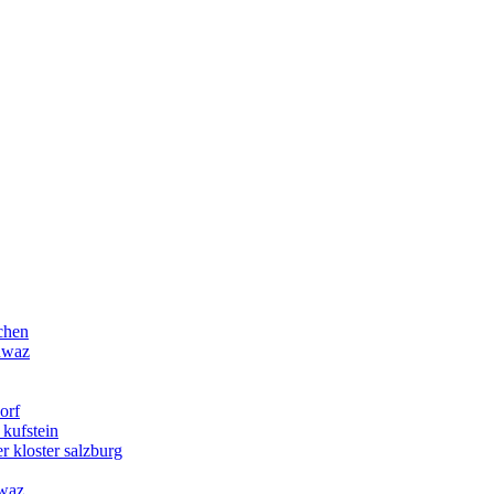
chen
chwaz
orf
 kufstein
r kloster salzburg
hwaz