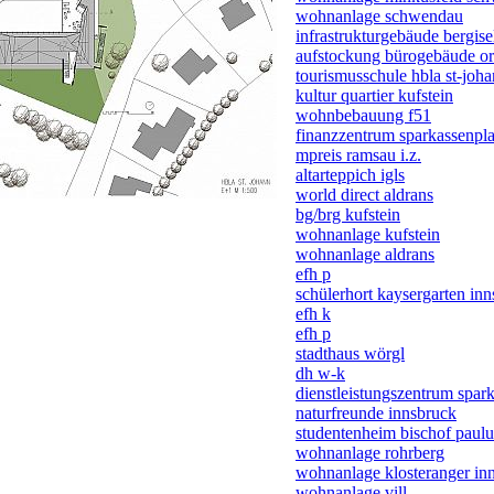
wohnanlage schwendau
infrastrukturgebäude bergise
aufstockung bürogebäude or
tourismusschule hbla st-joh
kultur quartier kufstein
wohnbebauung f51
finanzzentrum sparkassenpla
mpreis ramsau i.z.
altarteppich igls
world direct aldrans
bg/brg kufstein
wohnanlage kufstein
wohnanlage aldrans
efh p
schülerhort kaysergarten in
efh k
efh p
stadthaus wörgl
dh w-k
dienstleistungszentrum spar
naturfreunde innsbruck
studentenheim bischof paulu
wohnanlage rohrberg
wohnanlage klosteranger in
wohnanlage vill