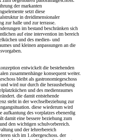
k zum begehbaren panoramageschoss.
führung der markanten
ngselemente setzt diese
alstruktur in dreidimensionaler
g zur halle und zur terrasse.
änderungen im bestand beschränken sich
tlichen auf eine intervention im bereich
zelküchen und des medien- und
raumes und kleinen anpassungen an die
nsvorgaben.
konzeption entwickelt die bestehenden
nalen zusammenhänge konsequent weiter.
eschoss bleibt als gastronomiegeschoss
n und wird nur durch die heraushebung
zelplatzküchen und des medienraumes
erändert. die damit entstehende
enz steht in der wechselbeziehung zur
ingangsituation. diese wiederum wird
ie aufkantung des vorplatzes ebenerdig
ält damit eine bessere beziehung zum
 und den wichtigen schulvorbereich.
altung und der lehrerbereich
ieren sich im 1.obergeschoss. der