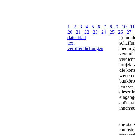
1
2
3
4
5
6
7
8
9
10
1
20
21
22
23
24
25
26
27
datenblatt
grundide
text
schaffu
veröffentlichungen
theorie
vereinfa
verdicht
projekt 
die konz
weitere
baukörp
terrasse
dieser f
eingang
außenra
innen/a
die stat
raumstru