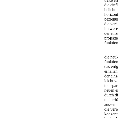
tragwer
die ein
belichtu
horizont
beziehun
die ver
im wesen
der ein
projekt
funktio
die neu
funktio
das erdg
erhalte
der ein
leicht v
transpar
neuen e
durch d
und erh
aussen-
die verw
konzentr