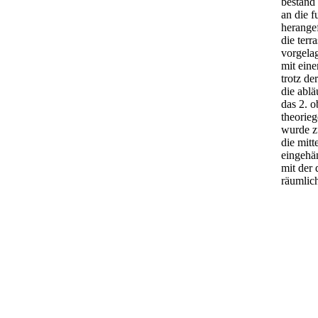
bestand
an die f
herangef
die terr
vorgelag
mit ein
trotz de
die ablä
das 2. 
theorieg
wurde z
die mitt
eingehä
mit der 
räumlich