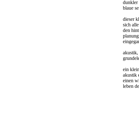
dunkler 
blaue se
dieser k
sich all
den hint
planung
eingega
akustik,
grundele
ein klei
akustik 
einen wi
leben de