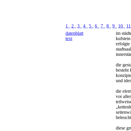
1
2
3
4
5
6
7
8
9
10
1
datenblatt
im städt
text
kufstei
erfolgte
stadtsaa
innerstä
die gest
besteht
konzipie
und iden
die elem
vor all
teilwei
„ketten
seitenw
beleuch
diese g