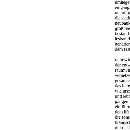
umliege
eingangs
ursprün
die städ
neubauk
großmass
bestand
lesbar. 
generier
dem fest
raumwi
der entw
raumwir
vernetz
gesamten
das bere
wie urs
und leb
gängen 
einführu
dem lift
die son
brandsc
diese u