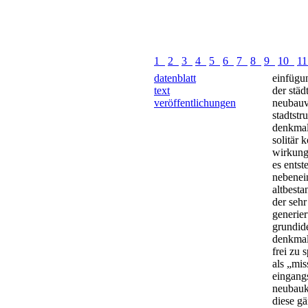
1
2
3
4
5
6
7
8
9
10
1
datenblatt
einfügu
text
der städ
veröffentlichungen
neubauvo
stadtstr
denkmalg
solitär 
wirkung 
es entst
nebenei
altbesta
der seh
generier
grundid
denkmal
frei zu s
als „mis
eingangs
neubauk
diese gä