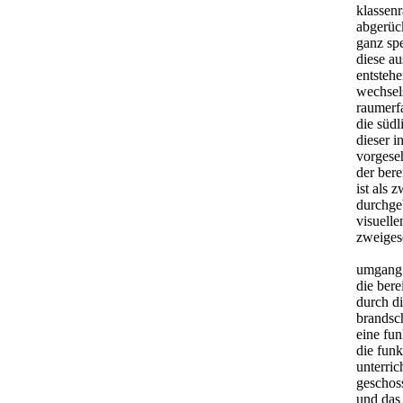
klassen
abgerüc
ganz spe
diese a
entstehe
wechsels
raumerf
die südl
dieser i
vorgese
der bere
ist als 
durchge
visuelle
zweiges
umgang
die bere
durch d
brandsc
eine fun
die funk
unterric
geschos
und das