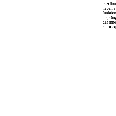
bezeihu
nebenrä
funktion
ursprüng
des inne
raumseq