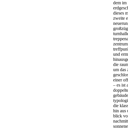
dem im 
erdgesc
dieses m
zweite e
neuerun
großzügi
turnhal
treppen
zentrum 
treffpun
und erm
hinausge
die rau
um das z
geschlo
einer o
– es ist
doppelte
gebäude
typologi
die klas
hin aus
blick vo
nachmitt
sonnene