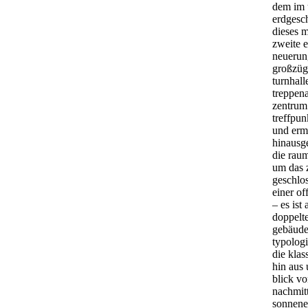
dem im 
erdgesc
dieses m
zweite e
neuerun
großzügi
turnhal
treppen
zentrum 
treffpun
und erm
hinausge
die rau
um das z
geschlo
einer o
– es ist
doppelte
gebäude
typologi
die klas
hin aus
blick vo
nachmitt
sonnene