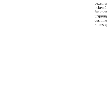
bezeihu
nebenrä
funktion
ursprüng
des inne
raumseq