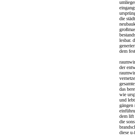
umliege
eingangs
ursprün
die städ
neubauk
großmass
bestand
lesbar. 
generier
dem fest
raumwi
der entw
raumwir
vernetz
gesamten
das bere
wie urs
und leb
gängen 
einführu
dem lift
die son
brandsc
diese u