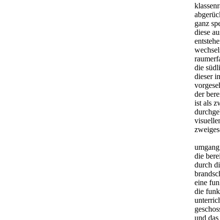
klassen
abgerüc
ganz spe
diese a
entstehe
wechsels
raumerf
die südl
dieser i
vorgese
der bere
ist als 
durchge
visuelle
zweiges
umgang
die bere
durch d
brandsc
eine fun
die funk
unterric
geschos
und das