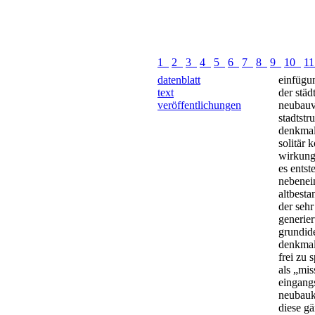
1
2
3
4
5
6
7
8
9
10
1
datenblatt
einfügu
text
der städ
veröffentlichungen
neubauvo
stadtstr
denkmalg
solitär 
wirkung 
es entst
nebenei
altbesta
der seh
generier
grundid
denkmal
frei zu s
als „mis
eingangs
neubauk
diese gä