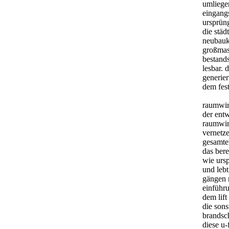
umliege
eingangs
ursprün
die städ
neubauk
großmass
bestand
lesbar. 
generier
dem fest
raumwi
der entw
raumwir
vernetz
gesamten
das bere
wie urs
und leb
gängen 
einführu
dem lift
die son
brandsc
diese u