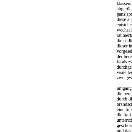
klassen
abgerüc
ganz spe
diese a
entstehe
wechsels
raumerf
die südl
dieser i
vorgese
der bere
ist als 
durchge
visuelle
zweiges
umgang
die bere
durch d
brandsc
eine fun
die funk
unterric
geschos
und das