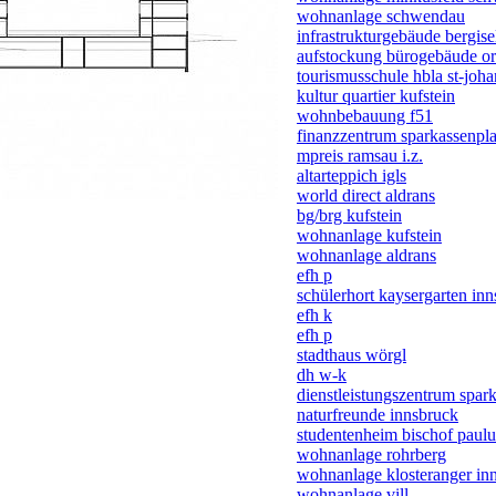
wohnanlage schwendau
infrastrukturgebäude bergise
aufstockung bürogebäude or
tourismusschule hbla st-joh
kultur quartier kufstein
wohnbebauung f51
finanzzentrum sparkassenpla
mpreis ramsau i.z.
altarteppich igls
world direct aldrans
bg/brg kufstein
wohnanlage kufstein
wohnanlage aldrans
efh p
schülerhort kaysergarten in
efh k
efh p
stadthaus wörgl
dh w-k
dienstleistungszentrum spar
naturfreunde innsbruck
studentenheim bischof paulu
wohnanlage rohrberg
wohnanlage klosteranger in
wohnanlage vill