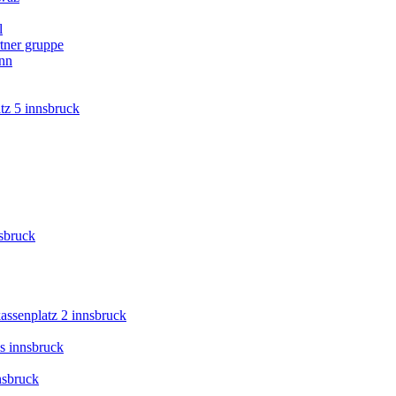
l
tner gruppe
ann
tz 5 innsbruck
nsbruck
kassenplatz 2 innsbruck
s innsbruck
nsbruck