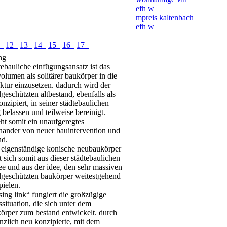
efh w
mpreis kaltenbach
efh w
1
12
13
14
15
16
17
ng
tebauliche einfügungsansatz ist das
lumen als solitärer baukörper in die
uktur einzusetzen. dadurch wird der
eschützten altbestand, ebenfalls als
konzipiert, in seiner städtebaulichen
belassen und teilweise bereinigt.
eht somit ein unaufgeregtes
nander von neuer bauintervention und
nd.
r eigenständige konische neubaukörper
t sich somit aus dieser städtebaulichen
ee und aus der idee, den sehr massiven
geschützten baukörper weitestgehend
pielen.
sing link“ fungiert die großzügige
situation, die sich unter dem
örper zum bestand entwickelt. durch
nzlich neu konzipierte, mit dem