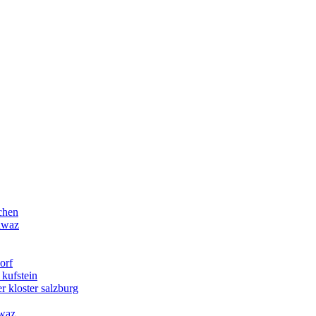
chen
chwaz
orf
 kufstein
r kloster salzburg
hwaz