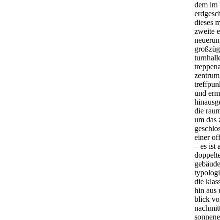
dem im 
erdgesc
dieses m
zweite e
neuerun
großzügi
turnhal
treppen
zentrum 
treffpun
und erm
hinausge
die rau
um das z
geschlo
einer o
– es ist
doppelte
gebäude
typologi
die klas
hin aus
blick vo
nachmitt
sonnene