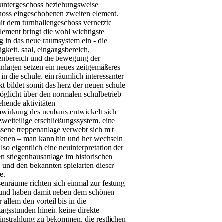
untergeschoss beziehungsweise
hoss eingeschobenen zweiten element.
it dem turnhallengeschoss vernetzte
lement bringt die wohl wichtigste
g in das neue raumsystem ein - die
gkeit. saal, eingangsbereich,
lenbereich und die bewegung der
anlagen setzen ein neues zeitgemäßeres
in die schule. ein räumlich interessanter
kt bildet somit das herz der neuen schule
öglicht über den normalen schulbetrieb
hende aktivitäten.
mwirkung des neubaus entwickelt sich
weiteilige erschließungssystem. eine
ssene treppenanlage verwebt sich mit
ffenen – man kann hin und her wechseln
 also eigentlich eine neuinterpretation der
n stiegenhausanlage im historischen
 und den bekannten spielarten dieser
e.
senräume richten sich einmal zur festung
 und haben damit neben dem schönen
r allem den vorteil bis in die
agsstunden hinein keine direkte
instrahlung zu bekommen. die restlichen