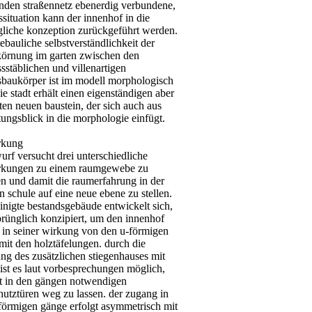
nden straßennetz ebenerdig verbundene,
situation kann der innenhof in die
gliche konzeption zurückgeführt werden.
tebauliche selbstverständlichkeit der
örnung im garten zwischen den
stäblichen und villenartigen
sbaukörper ist im modell morphologisch
die stadt erhält einen eigenständigen aber
ten neuen baustein, der sich auch aus
ungsblick in die morphologie einfügt.
rkung
urf versucht drei unterschiedliche
kungen zu einem raumgewebe zu
en und damit die raumerfahrung in der
 schule auf eine neue ebene zu stellen.
inigte bestandsgebäude entwickelt sich,
prünglich konzipiert, um den innenhof
t in seiner wirkung von den u-förmigen
mit den holztäfelungen. durch die
ng des zusätzlichen stiegenhauses mit
 ist es laut vorbesprechungen möglich,
st in den gängen notwendigen
hutztüren weg zu lassen. der zugang in
-förmigen gänge erfolgt asymmetrisch mit