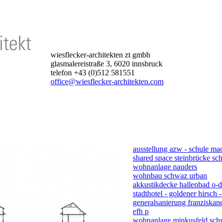
wiesflecker-architekten zt gmbh
glasmalereistraße 3, 6020 innsbruck
telefon +43 (0)512 581551
office@wiesflecker-architekten.com
ausstellung azw - schule ma
shared space steinbrücke s
wohnanlage nauders
wohnbau schwaz urban
akkustikdecke hallenbad o-d
stadthotel - goldener hirsch -
generalsanierung franziskane
efh p
wohnanlage minkusfeld sc