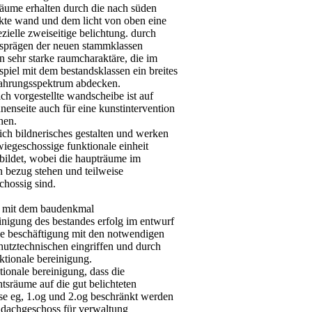
räume erhalten durch die nach süden
kte wand und dem licht von oben eine
zielle zweiseitige belichtung. durch
usprägen der neuen stammklassen
n sehr starke raumcharaktäre, die im
piel mit dem bestandsklassen ein breites
ahrungsspektrum abdecken.
ich vorgestellte wandscheibe ist auf
nnenseite auch für eine kunstintervention
hen.
ich bildnerisches gestalten und werken
zwiegeschossige funktionale einheit
bildet, wobei die haupträume im
n bezug stehen und teilweise
chossig sind.
 mit dem baudenkmal
inigung des bestandes erfolg im entwurf
ie beschäftigung mit den notwendigen
hutztechnischen eingriffen und durch
ktionale bereinigung.
tionale bereinigung, dass die
htsräume auf die gut belichteten
se eg, 1.og und 2.og beschränkt werden
 dachgeschoss für verwaltung