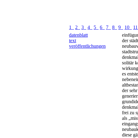
1
2
3
4
5
6
7
8
9
10
1
datenblatt
einfügu
text
der städ
veröffentlichungen
neubauvo
stadtstr
denkmalg
solitär 
wirkung 
es entst
nebenei
altbesta
der seh
generier
grundid
denkmal
frei zu s
als „mis
eingangs
neubauk
diese gä