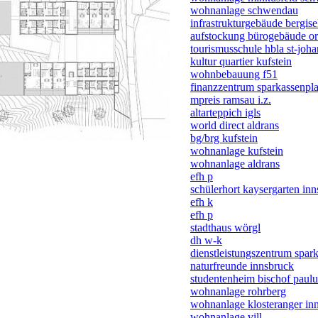
wohnanlage schwendau
infrastrukturgebäude bergise
aufstockung bürogebäude or
tourismusschule hbla st-joh
kultur quartier kufstein
wohnbebauung f51
finanzzentrum sparkassenpla
mpreis ramsau i.z.
altarteppich igls
world direct aldrans
bg/brg kufstein
wohnanlage kufstein
wohnanlage aldrans
efh p
schülerhort kaysergarten in
efh k
efh p
stadthaus wörgl
dh w-k
dienstleistungszentrum spar
naturfreunde innsbruck
studentenheim bischof paulu
wohnanlage rohrberg
wohnanlage klosteranger in
wohnanlage vill