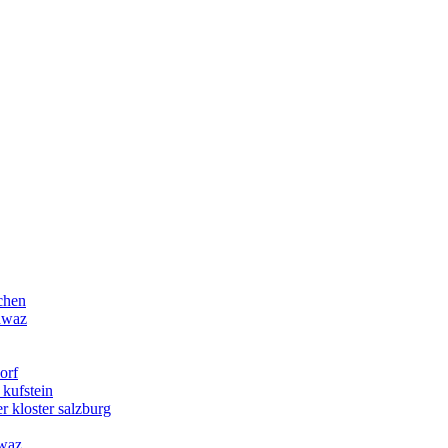
chen
chwaz
orf
 kufstein
r kloster salzburg
hwaz