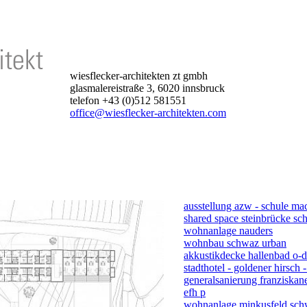
wiesflecker-architekten zt gmbh
glasmalereistraße 3, 6020 innsbruck
telefon +43 (0)512 581551
office@wiesflecker-architekten.com
ausstellung azw - schule ma
shared space steinbrücke s
wohnanlage nauders
wohnbau schwaz urban
akkustikdecke hallenbad o-d
stadthotel - goldener hirsch -
generalsanierung franziskane
efh p
wohnanlage minkusfeld sc