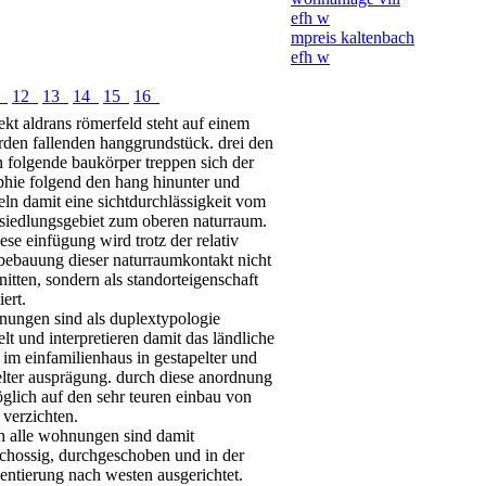
efh w
mpreis kaltenbach
efh w
1
12
13
14
15
16
ekt aldrans römerfeld steht auf einem
rden fallenden hanggrundstück. drei den
en folgende baukörper treppen sich der
phie folgend den hang hinunter und
ln damit eine sichtdurchlässigkeit vom
 siedlungsgebiet zum oberen naturraum.
ese einfügung wird trotz der relativ
 bebauung dieser naturraumkontakt nicht
itten, sondern als standorteigenschaft
iert.
nungen sind als duplextypologie
lt und interpretieren damit das ländliche
im einfamilienhaus in gestapelter und
lter ausprägung. durch diese anordnung
öglich auf den sehr teuren einbau von
u verzichten.
ch alle wohnungen sind damit
chossig, durchgeschoben und in der
entierung nach westen ausgerichtet.