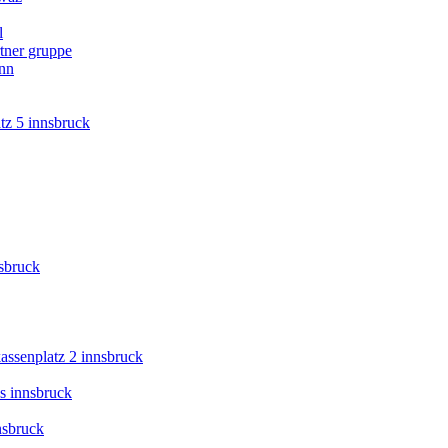
l
tner gruppe
ann
tz 5 innsbruck
nsbruck
kassenplatz 2 innsbruck
s innsbruck
nsbruck