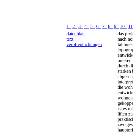
1
2
3
4
5
6
7
8
9
10
1
datenblatt
das proj
text
nach no
veröffentlichungen
falllini
topogra
entwicke
unteren
durch di
starken
abgeschn
interpret
die woh
entwicke
wohnen 
gekoppe
ist es m
liften z
praktis
zweiges
hauptori