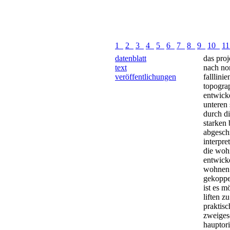
1
2
3
4
5
6
7
8
9
10
1
datenblatt
das proj
text
nach no
veröffentlichungen
falllini
topogra
entwicke
unteren
durch di
starken
abgeschn
interpret
die woh
entwicke
wohnen 
gekoppe
ist es m
liften z
praktis
zweiges
hauptori