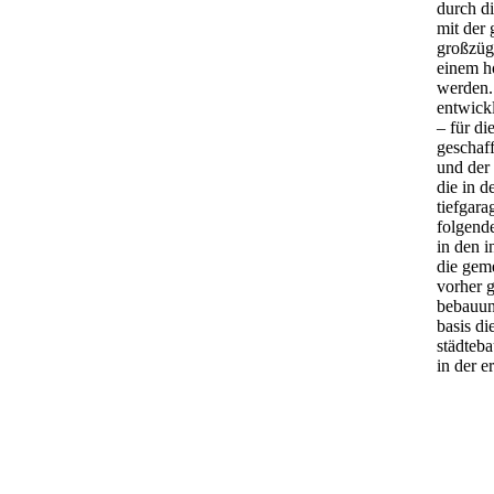
durch d
mit der
großzüg
einem h
werden.
entwick
– für di
geschaff
und der 
die in 
tiefgara
folgend
in den i
die gem
vorher 
bebauun
basis d
städteba
in der 